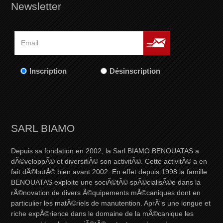
Newsletter
Inscription
Désinscription
SARL BIAMO
Depuis sa fondation en 2002, la Sarl BIAMO BENOUATAS a
dÃ©veloppÃ© et diversifiÃ© son activitÃ©. Cette activitÃ© a en
fait dÃ©butÃ© bien avant 2002. En effet depuis 1998 la famille
BENOUATAS exploite une sociÃ©tÃ© spÃ©cialisÃ©e dans la
rÃ©novation de divers Ã©quipements mÃ©caniques dont en
particulier les matÃ©riels de manutention. AprÃ¨s une longue et
riche expÃ©rience dans le domaine de la mÃ©canique les