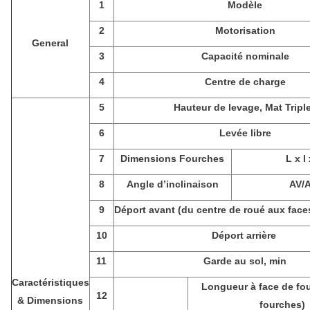
1
Modèle
2
Motorisation
General
3
Capacité nominale
4
Centre de charge
5
Hauteur de levage, Mat Tripl
6
Levée libre
7
Dimensions Fourches
L x l
8
Angle d’inclinaison
AV/
9
Déport avant (du centre de roué aux face
10
Déport arrière
11
Garde au sol, min
Caractéristiques
Longueur à face de fo
12
& Dimensions
fourches)