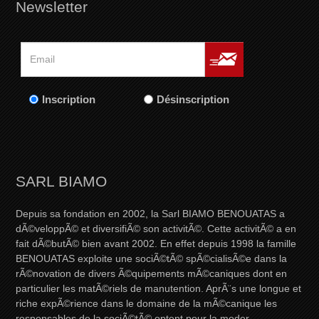
Newsletter
Inscription
Désinscription
SARL BIAMO
Depuis sa fondation en 2002, la Sarl BIAMO BENOUATAS a
dÃ©veloppÃ© et diversifiÃ© son activitÃ©. Cette activitÃ© a en
fait dÃ©butÃ© bien avant 2002. En effet depuis 1998 la famille
BENOUATAS exploite une sociÃ©tÃ© spÃ©cialisÃ©e dans la
rÃ©novation de divers Ã©quipements mÃ©caniques dont en
particulier les matÃ©riels de manutention. AprÃ¨s une longue et
riche expÃ©rience dans le domaine de la mÃ©canique les
responsables de la sociÃ©tÃ© optent pour la moder...