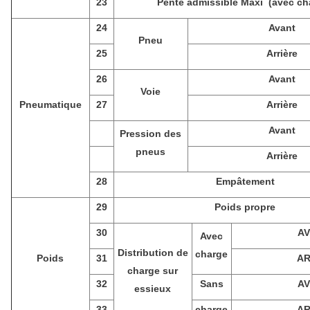
23
Pente admissible Maxi (avec ch
24
Avant
Pneu
25
Arrière
26
Avant
Voie
Pneumatique
27
Arrière
Avant
Pression des
pneus
Arrière
28
Empâtement
29
Poids propre
30
A
Avec
Distribution de
charge
Poids
31
A
charge sur
32
Sans
A
essieux
33
charge
A