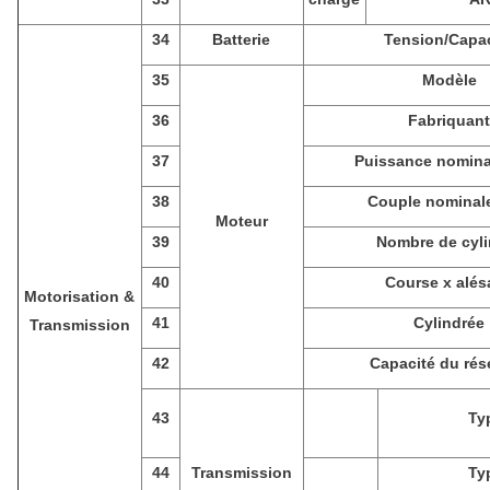
34
Batterie
Tension/Capac
35
Modèle
36
Fabriquan
37
Puissance nomina
38
Couple nominal
Moteur
39
Nombre de cyli
40
Course x alés
Motorisation &
41
Cylindrée
Transmission
42
Capacité du rés
43
Ty
44
Transmission
Ty