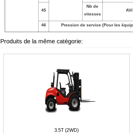
Nb de
45
AV
vitesses
46
Pression de service (Pour les équi
Produits de la même catégorie:
3.5T (2WD)