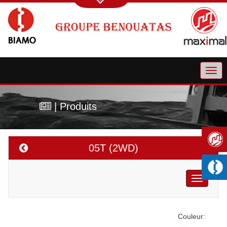
| Produits
05T (2WD)
Toggle
navigatio
Couleur: