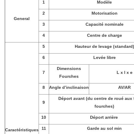
1
Modèle
2
Motorisation
General
3
Capacité nominale
4
Centre de charge
5
Hauteur de levage (standard
6
Levée libre
Dimensions
7
L x l x e
Fourches
8
Angle d’inclinaison
AV/AR
Déport avant (du centre de roué aux 
9
fourches)
10
Déport arrière
11
Garde au sol min
Caractéristiques