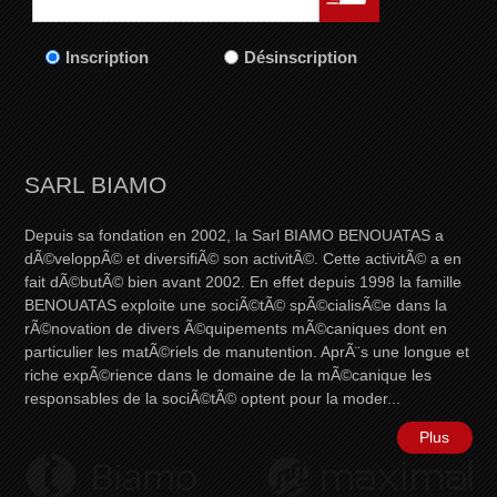
Inscription
Désinscription
SARL BIAMO
Depuis sa fondation en 2002, la Sarl BIAMO BENOUATAS a
dÃ©veloppÃ© et diversifiÃ© son activitÃ©. Cette activitÃ© a en
fait dÃ©butÃ© bien avant 2002. En effet depuis 1998 la famille
BENOUATAS exploite une sociÃ©tÃ© spÃ©cialisÃ©e dans la
rÃ©novation de divers Ã©quipements mÃ©caniques dont en
particulier les matÃ©riels de manutention. AprÃ¨s une longue et
riche expÃ©rience dans le domaine de la mÃ©canique les
responsables de la sociÃ©tÃ© optent pour la moder...
Plus