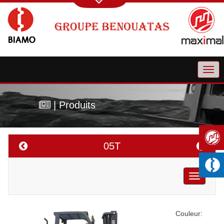
| Produits
05T
Toggle
navigatio
Couleur: