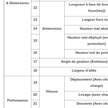
& Dimensions
Longueur à face de fou
12
fourches))
13
Largeur hors to
14
dimensions
Hauteur mat aba
Hauteur mat déployé (ave
15
protection)
16
Hauteur toit de pro
17
Angle de giration (Extérieur)
18
Largeur d’allée
Déplacement (Avec ch
19
charge)
Vitesse
20
Levage (avec char
Performance
21
Descente (Avec ch