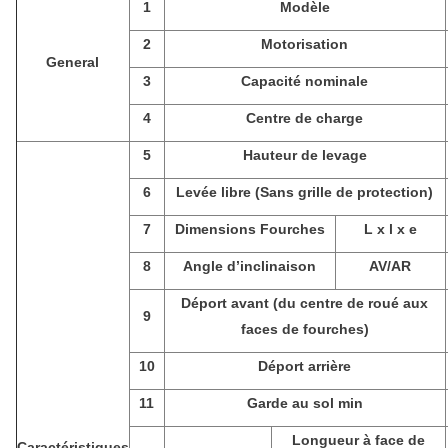
1
Modèle
2
Motorisation
General
3
Capacité nominale
4
Centre de charge
5
Hauteur de levage
6
Levée libre (Sans grille de protection)
7
Dimensions Fourches
L x l x e
8
Angle d’inclinaison
AV/AR
Déport avant (du centre de roué aux
9
faces de fourches)
10
Déport arrière
11
Garde au sol min
Longueur à face de
Caractéristiques