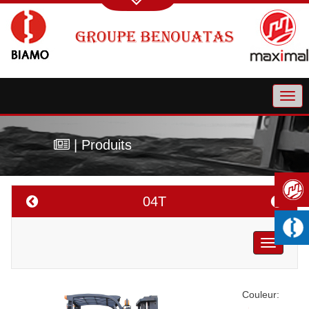
| Produits
04T
Toggle
navigatio
Couleur: