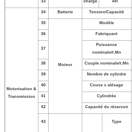
33
charge
AR
34
Batterie
Tension/Capacité
35
Modèle
36
Fabriquant
Puissance
37
nominate/t.Mn
38
Couple nominale/t.Mn
Moteur
39
Nombre de cylindre
40
Couse x alésage
Motorisation &
41
Cylindrée
Transmission
42
Capacité du réservoir
43
Type